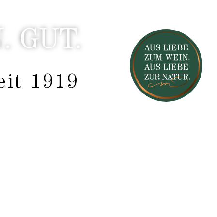
 GUT.
eit 1919