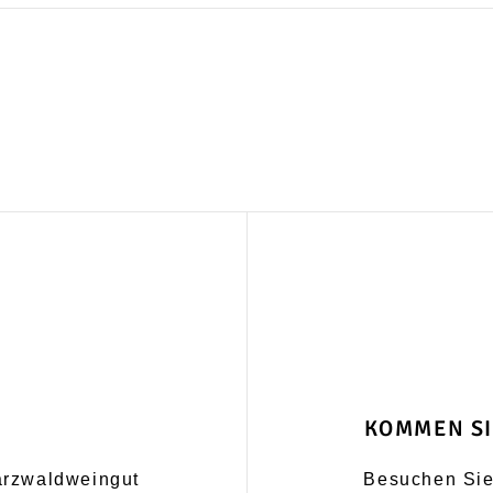
GKEIT
 und sozial
KOMMEN SI
arzwaldweingut
Besuchen Sie