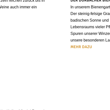
DER DURBACHER BIE
ln reichen zurück bis in
 Weine auch immer ein
In unserem Bienengarte
Der steinig-felsige Gr
badischen Sonne und i
Lebensraums vieler Pf
Spuren unserer Winzer
unsere besonderen La
MEHR DAZU