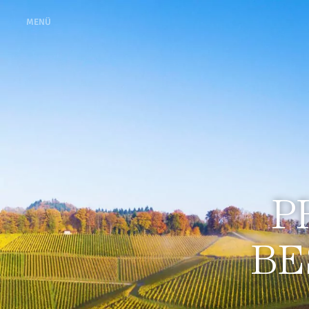
MENÜ
P
BE