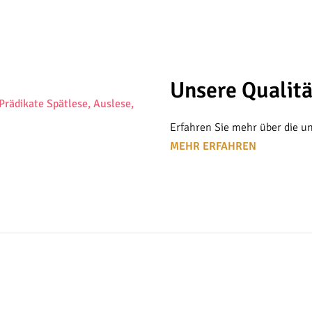
Unsere Qualit
 Prädikate Spätlese, Auslese,
Erfahren Sie mehr über die un
MEHR ERFAHREN
N SACHEN
GKEIT
 und sozial