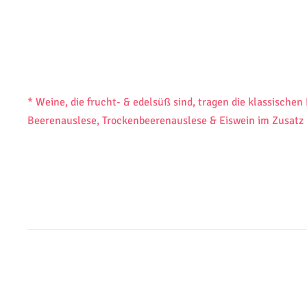
* Weine, die frucht- & edelsüß sind, tragen die klassischen
Beerenauslese, Trockenbeerenauslese & Eiswein im Zusatz
WIR SIND VORREITER I
NACHHALTI
– ökologisch, energetisch