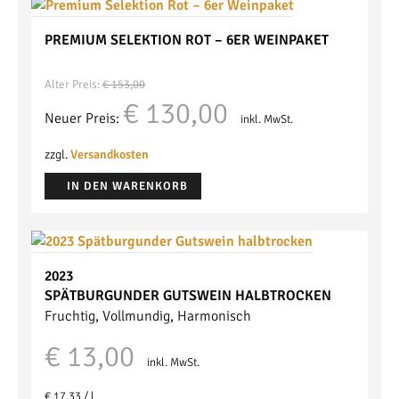
PREMIUM SELEKTION ROT – 6ER WEINPAKET
Alter Preis:
€
153,00
Ursprünglicher
Aktueller
€
130,00
Neuer Preis:
inkl. MwSt.
Preis
Preis
war:
ist:
zzgl.
Versandkosten
€ 153,00
€ 130,00.
IN DEN WARENKORB
2023
SPÄTBURGUNDER
GUTSWEIN
HALBTROCKEN
Fruchtig, Vollmundig, Harmonisch
€
13,00
inkl. MwSt.
€
17,33
/
l