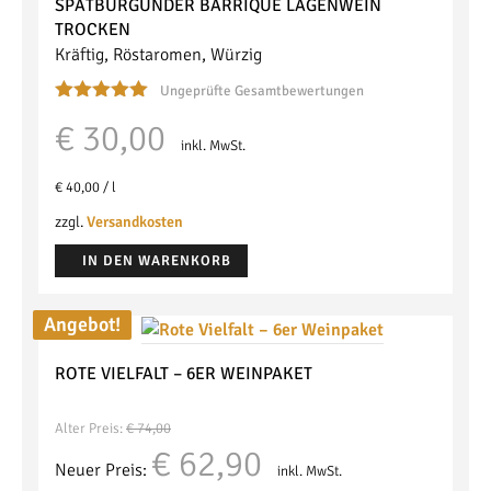
SPÄTBURGUNDER BARRIQUE
LAGENWEIN
TROCKEN
Kräftig, Röstaromen, Würzig
Ungeprüfte Gesamtbewertungen
Bewertet mit
€
30,00
5.00
von 5
inkl. MwSt.
€
40,00
/
l
zzgl.
Versandkosten
IN DEN WARENKORB
Angebot!
ROTE VIELFALT – 6ER WEINPAKET
Alter Preis:
€
74,00
Ursprünglicher
Aktueller
€
62,90
Neuer Preis:
inkl. MwSt.
Preis
Preis