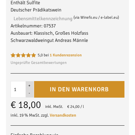
Enthält Sulfite
Deutscher Prädikatswein
(via Winefo.eu / e-label.eu)
Lebensmittel­kennzeichnung
Artikelnummer:
07537
Ausbauart:
Klassisch, Großes Holzfass
Schwarzwaldweingut Andreas Männle
5,0 bei
1
Kundenrezension
Bewertet mit
1
Ungeprüfte Gesamtbewertungen
5.00
von 5,
basierend
auf
Kundenbewertung
2023
Alternative:
IN DEN WARENKORB
Spätburgunder
Lagenwein
€
18,00
Spätlese
inkl. MwSt.
€
24,00
/
l
halbtrocken
inkl. 19 % MwSt.
zzgl.
Versandkosten
Menge