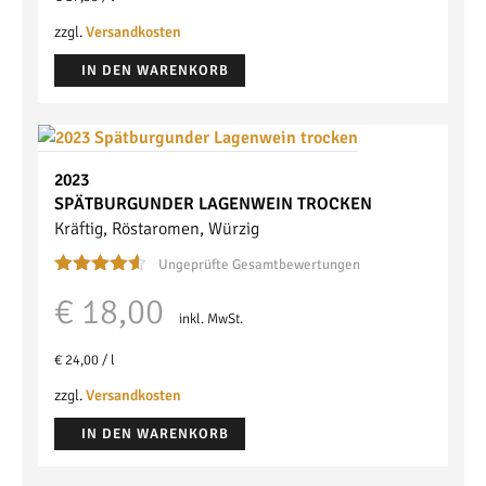
zzgl.
Versandkosten
IN DEN WARENKORB
2023
SPÄTBURGUNDER
LAGENWEIN
TROCKEN
Kräftig, Röstaromen, Würzig
Ungeprüfte Gesamtbewertungen
Bewertet
€
18,00
mit
4.50
inkl. MwSt.
von 5
€
24,00
/
l
zzgl.
Versandkosten
IN DEN WARENKORB