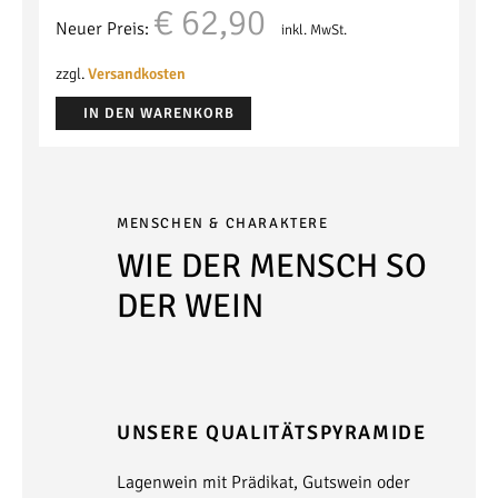
Ursprünglicher
Aktueller
€
62,90
Neuer Preis:
inkl. MwSt.
Preis
Preis
war:
ist:
zzgl.
Versandkosten
€ 74,00
€ 62,90.
IN DEN WARENKORB
MENSCHEN & CHARAKTERE
WIE DER MENSCH SO
DER WEIN
UNSERE QUALITÄTSPYRAMIDE
Lagenwein mit Prädikat, Gutswein oder