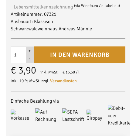
(via Winefo.eu / e-label.eu)
Lebensmittel­kennzeichnung
Artikelnummer:
07321
Ausbauart:
Klassisch
Schwarzwaldweinhaus Andreas Männle
2023
Alternative:
IN DEN WARENKORB
Spätburgunder
0,25
€
3,90
L
inkl. MwSt.
€
15,60
/
l
Qualitätswein
inkl. 19 % MwSt.
zzgl.
Versandkosten
halbtrocken
Menge
Einfache Bezahlung via