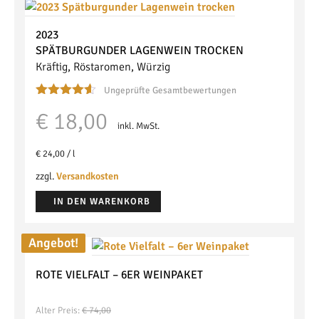
2023
SPÄTBURGUNDER
LAGENWEIN
TROCKEN
Kräftig, Röstaromen, Würzig
Ungeprüfte Gesamtbewertungen
Bewertet
€
18,00
mit
4.50
inkl. MwSt.
von 5
€
24,00
/
l
zzgl.
Versandkosten
IN DEN WARENKORB
Angebot!
ROTE VIELFALT – 6ER WEINPAKET
Alter Preis:
€
74,00