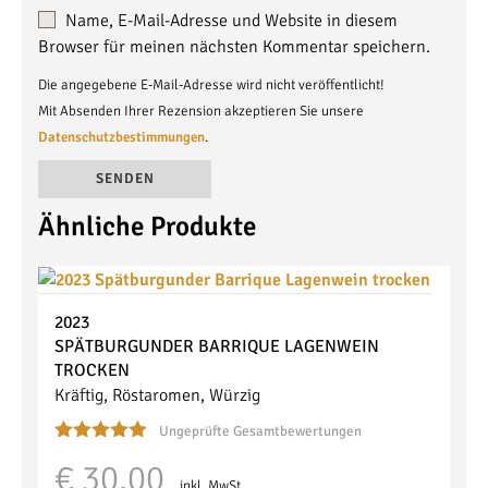
Name, E-Mail-Adresse und Website in diesem
Browser für meinen nächsten Kommentar speichern.
Die angegebene E-Mail-Adresse wird nicht veröffentlicht!
Mit Absenden Ihrer Rezension akzeptieren Sie unsere
Datenschutzbestimmungen
.
Ähnliche Produkte
Alternative:
2023
SPÄTBURGUNDER BARRIQUE
LAGENWEIN
TROCKEN
Kräftig, Röstaromen, Würzig
Ungeprüfte Gesamtbewertungen
Bewertet mit
€
30,00
5.00
von 5
inkl. MwSt.