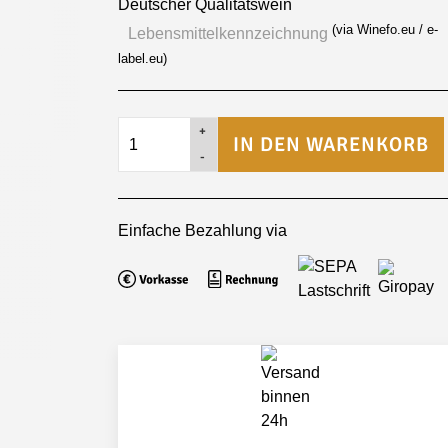
Deutscher Qualitätswein
(via Winefo.eu / e-
Lebensmittel­kennzeichnung
label.eu)
2023
Alternative:
IN DEN WARENKORB
Spätburgunder
0,375L
Qualitätswein
halbtrocken
Einfache Bezahlung via
Menge