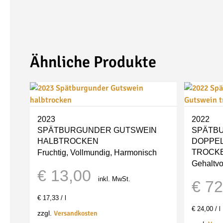
Ähnliche Produkte
2023
2022
SPÄTBURGUNDER
GUTSWEIN
SPÄTB
HALBTROCKEN
DOPPE
TROCK
Fruchtig, Vollmundig, Harmonisch
Gehaltvol
€
13,00
inkl. MwSt.
€
72
€
17,33
/
l
€
24,00
/
l
Versandkosten
zzgl.