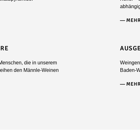
abhängig
MEHR
ERE
AUSGE
Menschen, die in unserem
Weingenu
rleihen den Männle-Weinen
Baden-W
MEHR