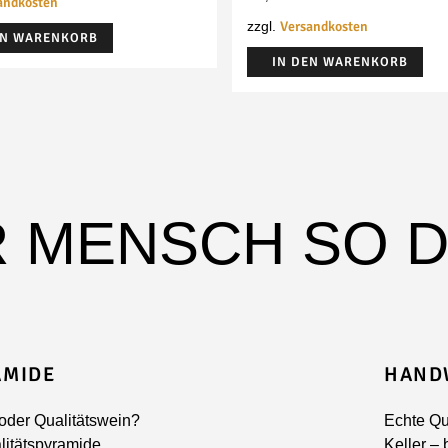
andkosten
Versandkosten
zzgl.
EN WARENKORB
IN DEN WARENKORB
R MENSCH SO 
AMIDE
HAND
oder Qualitätswein?
Echte Qu
litätspyramide.
Keller –