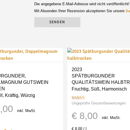
Die angegebene E-Mail-Adresse wird nicht veröffentlicht!
Mit Absenden Ihrer Rezension akzeptieren Sie unsere
Da
Alternative:
2023
URGUNDER,
SPÄTBURGUNDER
LMAGNUM
GUTSWEIN
QUALITÄTSWEIN
HALBT
EN
Fruchtig, Süß, Harmonisch
l, Kräftig, Würzig
Ungeprüfte Gesamtbewertungen
Bewertet mit
,00
5.00
von 5
inkl. MwSt.
€
8,00
inkl. MwSt.
€
8,00
/
l